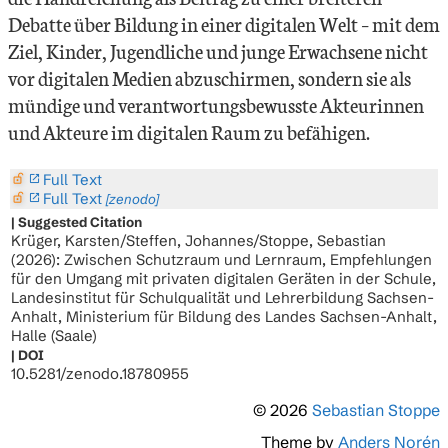
Debatte über Bildung in einer digitalen Welt – mit dem
Ziel, Kinder, Jugendliche und junge Erwachsene nicht
vor digitalen Medien abzuschirmen, sondern sie als
mündige und verantwortungsbewusste Akteurinnen
und Akteure im digitalen Raum zu befähigen.
Full Text
lock_open_right
Full Text
lock_open_right
[zenodo]
Suggested Citation
Krüger, Karsten/Steffen, Johannes/Stoppe, Sebastian
(2026): Zwischen Schutzraum und Lernraum, Empfehlungen
für den Umgang mit privaten digitalen Geräten in der Schule,
Landesinstitut für Schulqualität und Lehrerbildung Sachsen-
Anhalt, Ministerium für Bildung des Landes Sachsen-Anhalt,
Halle (Saale)
DOI
10.5281/zenodo.18780955
© 2026
Sebastian Stoppe
Theme by
Anders Norén