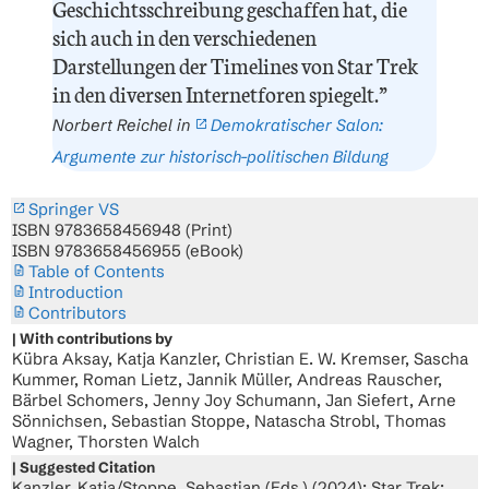
Geschichtsschreibung geschaffen hat, die
sich auch in den verschiedenen
Darstellungen der Timelines von Star Trek
in den diversen Internetforen spiegelt.”
Norbert Reichel in
Demokratischer Salon:
Argumente zur historisch-politischen Bildung
Springer VS
ISBN 9783658456948 (Print)
ISBN 9783658456955 (eBook)
Table of Contents
Introduction
Contributors
With contributions by
Kübra Aksay, Katja Kanzler, Christian E. W. Kremser, Sascha
Kummer, Roman Lietz, Jannik Müller, Andreas Rauscher,
Bärbel Schomers, Jenny Joy Schumann, Jan Siefert, Arne
Sönnichsen, Sebastian Stoppe, Natascha Strobl, Thomas
Wagner, Thorsten Walch
Suggested Citation
Kanzler, Katja/Stoppe, Sebastian (Eds.) (2024): Star Trek: